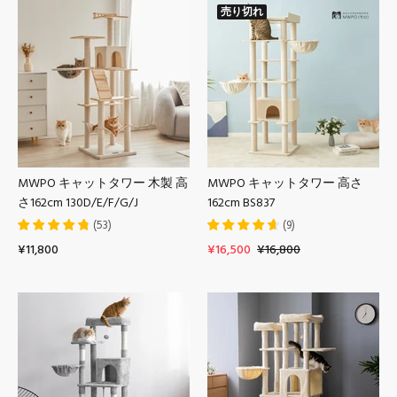
売り切れ
MWPO キャットタワー 木製 高
MWPO キャットタワー 高さ
さ162cm 130D/E/F/G/J
162cm BS837
(
53
)
(
9
)
¥11,800
¥16,500
¥16,800