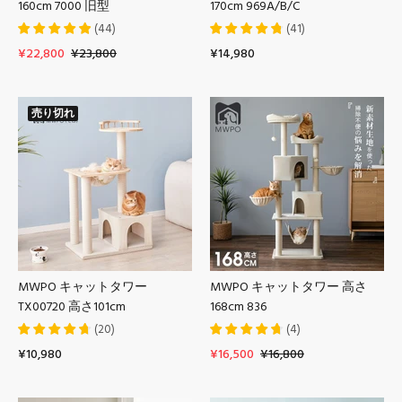
160cm 7000 旧型
170cm 969A/B/C
(
44
)
(
41
)
¥22,800
¥23,800
¥14,980
売り切れ
MWPO キャットタワー
MWPO キャットタワー 高さ
TX00720 高さ101cm
168cm 836
(
20
)
(
4
)
¥10,980
¥16,500
¥16,800