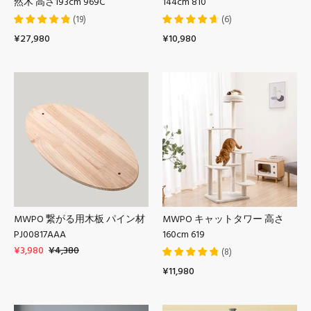
然木 高さ193cm 969C
144cm 810
(
19
)
(
6
)
¥27,980
¥10,980
MWPO 繋がる用木板 パイン材
MWPO キャットタワー 高さ
PJ00817AAA
160cm 619
¥3,980
¥4,380
(
8
)
¥11,980